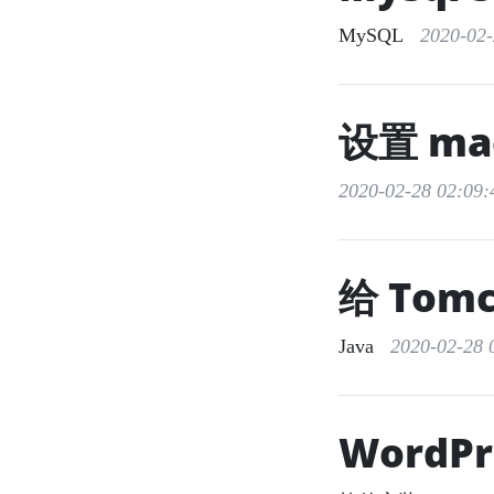
MySQL
2020-02-2
设置 m
2020-02-28 02:09:
给 Tomc
Java
2020-02-28 0
WordP