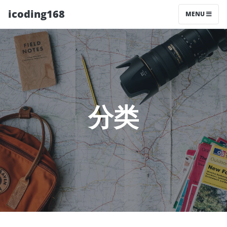
icoding168
MENU
分类