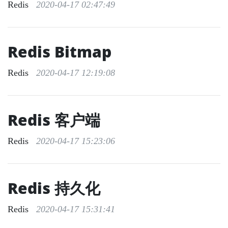
Redis
2020-04-17 02:47:49
Redis Bitmap
Redis
2020-04-17 12:19:08
Redis 客户端
Redis
2020-04-17 15:23:06
Redis 持久化
Redis
2020-04-17 15:31:41