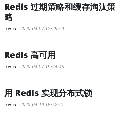
Redis 过期策略和缓存淘汰策
略
Redis
2020-04-07 17:29:50
Redis 高可用
Redis
2020-04-07 19:44:46
用 Redis 实现分布式锁
Redis
2020-04-10 16:42:21