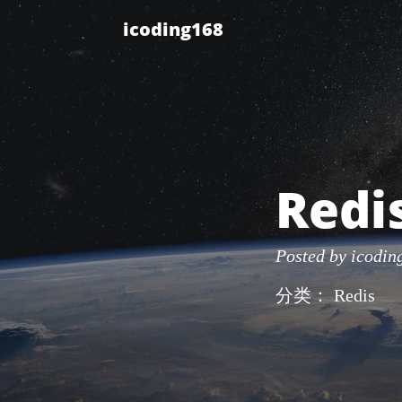
icoding168
Redis 高可用
高可用
持久化
主从架构
哨兵集群
Red
Posted by
icodin
分类：
Redis