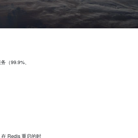
（99.9%、
，在
Redis
重启的时