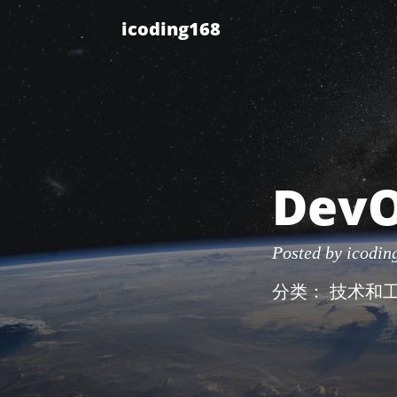
icoding168
Dev
Posted by
icodin
分类：
技术和