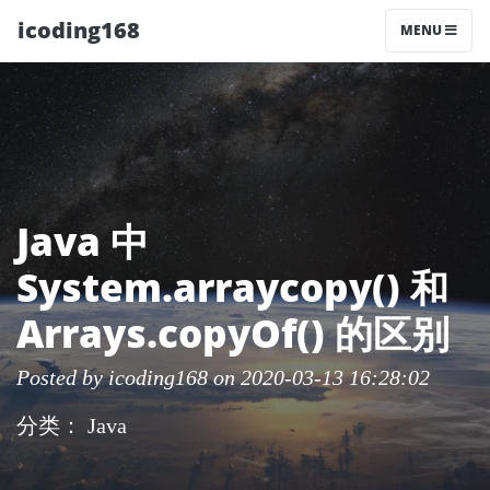
icoding168
MENU
Java 中
System.arraycopy() 和
Arrays.copyOf() 的区别
Posted by
icoding168
on 2020-03-13 16:28:02
分类：
Java