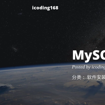
icoding168
MyS
Posted by
icodin
分类：
软件安