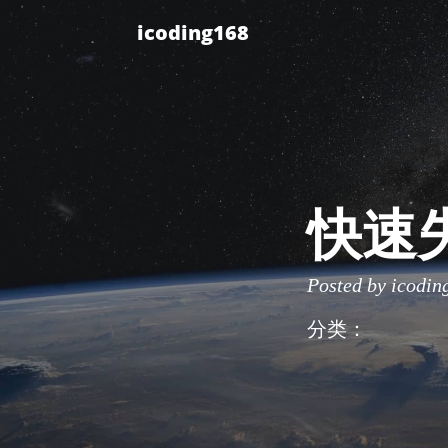
icoding168
快速
Posted by
icodin
分类：